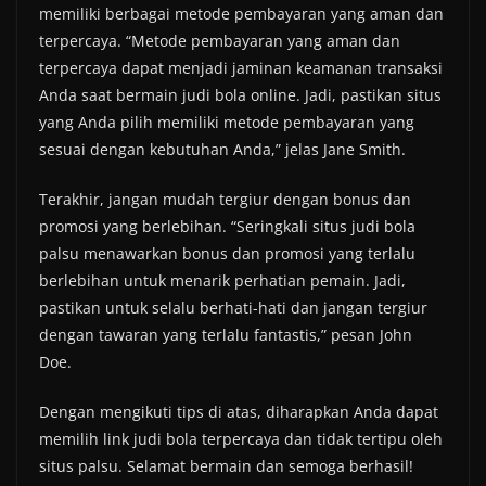
memiliki berbagai metode pembayaran yang aman dan
terpercaya. “Metode pembayaran yang aman dan
terpercaya dapat menjadi jaminan keamanan transaksi
Anda saat bermain judi bola online. Jadi, pastikan situs
yang Anda pilih memiliki metode pembayaran yang
sesuai dengan kebutuhan Anda,” jelas Jane Smith.
Terakhir, jangan mudah tergiur dengan bonus dan
promosi yang berlebihan. “Seringkali situs judi bola
palsu menawarkan bonus dan promosi yang terlalu
berlebihan untuk menarik perhatian pemain. Jadi,
pastikan untuk selalu berhati-hati dan jangan tergiur
dengan tawaran yang terlalu fantastis,” pesan John
Doe.
Dengan mengikuti tips di atas, diharapkan Anda dapat
memilih link judi bola terpercaya dan tidak tertipu oleh
situs palsu. Selamat bermain dan semoga berhasil!