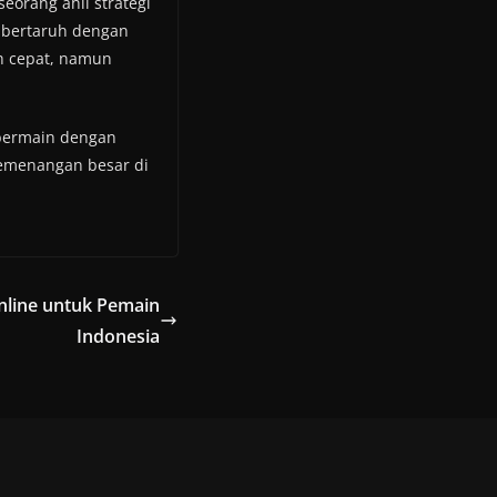
eorang ahli strategi
 bertaruh dengan
h cepat, namun
u bermain dengan
kemenangan besar di
line untuk Pemain
Indonesia