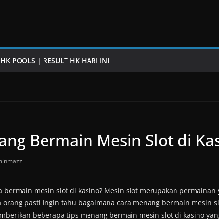
HK POOLS | RESULT HK HARI INI
ang Bermain Mesin Slot di Ka
minmazz
ka bermain mesin slot di kasino? Mesin slot merupakan permainan 
a orang pasti ingin tahu bagaimana cara menang bermain mesin slo
memberikan beberapa tips menang bermain mesin slot di kasino ya