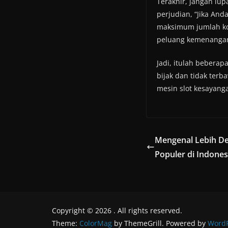
Terakhir, jangan lup
perjudian, “Jika An
maksimum jumlah koi
peluang kemenangan
Jadi, itulah beberap
bijak dan tidak ter
mesin slot kesayang
Mengenal Lebih De
Populer di Indones
Copyright © 2026
. All rights reserved.
Theme:
ColorMag
by ThemeGrill. Powered by
WordP