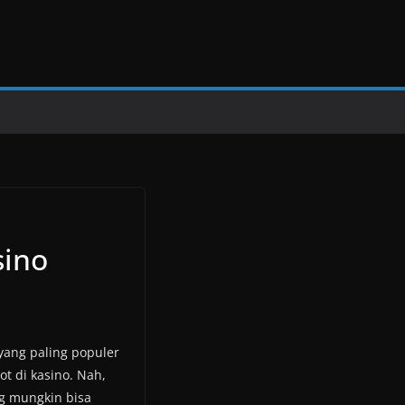
sino
yang paling populer
t di kasino. Nah,
ng mungkin bisa