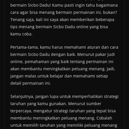
bermain Sicbo Dadu! Kamu pasti ingin tahu bagaimana
cara agar bisa menang bermain permainan ini, bukan?
Tenang saja, kali ini saya akan memberikan beberapa
tips menang bermain Sicbo Dadu online yang bisa
kamu coba.
Pertama-tama, kamu harus memahami aturan dan cara
bermain Sicbo Dadu dengan baik. Menurut pakar judi
online, pemahaman yang baik tentang permainan ini
akan membantu meningkatkan peluang menang. Jadi,
jangan malas untuk belajar dan memahami setiap
detail permainan ini.
Selanjutnya, jangan lupa untuk memperhatikan strategi
taruhan yang kamu gunakan. Menurut sumber
terpercaya, mengatur strategi taruhan yang tepat bisa
membantu meningkatkan peluang menang. Cobalah
untuk memilih taruhan yang memiliki peluang menang