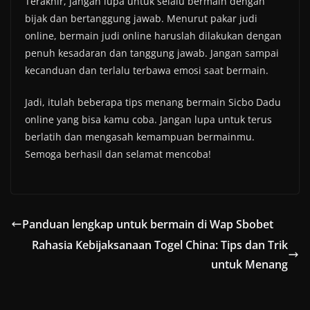
Terakhir, jangan lupa untuk selalu bermain dengan
bijak dan bertanggung jawab. Menurut pakar judi
online, bermain judi online haruslah dilakukan dengan
penuh kesadaran dan tanggung jawab. Jangan sampai
kecanduan dan terlalu terbawa emosi saat bermain.
Jadi, itulah beberapa tips menang bermain Sicbo Dadu
online yang bisa kamu coba. Jangan lupa untuk terus
berlatih dan mengasah kemampuan bermainmu.
Semoga berhasil dan selamat mencoba!
Panduan lengkap untuk bermain di Wap Sbobet
Rahasia Kebijaksanaan Togel China: Tips dan Trik
untuk Menang