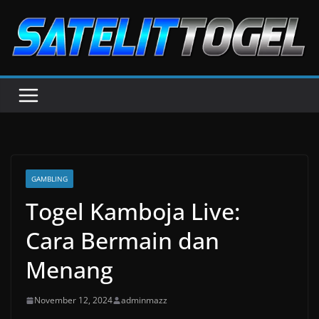
Skip
to
content
GAMBLING
Togel Kamboja Live:
Cara Bermain dan
Menang
November 12, 2024
adminmazz