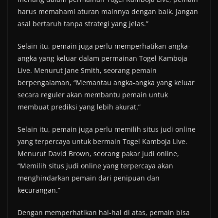
harus memahami aturan mainnya dengan baik. Jangan
asal bertaruh tanpa strategi yang jelas.”
Selain itu, pemain juga perlu memperhatikan angka-
angka yang keluar dalam permainan Togel Kamboja
Live. Menurut Jane Smith, seorang pemain
berpengalaman, “Memantau angka-angka yang keluar
secara reguler akan membantu pemain untuk
membuat prediksi yang lebih akurat.”
Selain itu, pemain juga perlu memilih situs judi online
yang terpercaya untuk bermain Togel Kamboja Live.
Menurut David Brown, seorang pakar judi online,
“Memilih situs judi online yang terpercaya akan
menghindarkan pemain dari penipuan dan
kecurangan.”
Dengan memperhatikan hal-hal di atas, pemain bisa