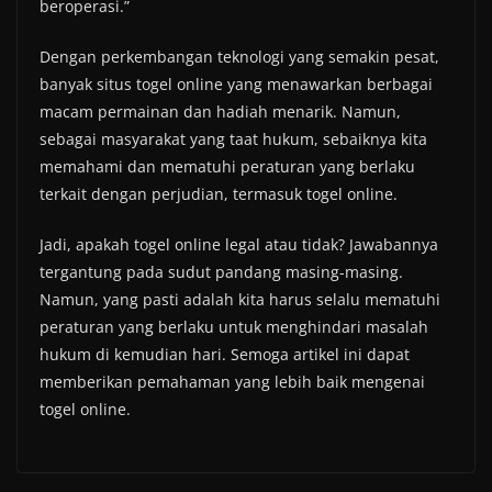
beroperasi.”
Dengan perkembangan teknologi yang semakin pesat,
banyak situs togel online yang menawarkan berbagai
macam permainan dan hadiah menarik. Namun,
sebagai masyarakat yang taat hukum, sebaiknya kita
memahami dan mematuhi peraturan yang berlaku
terkait dengan perjudian, termasuk togel online.
Jadi, apakah togel online legal atau tidak? Jawabannya
tergantung pada sudut pandang masing-masing.
Namun, yang pasti adalah kita harus selalu mematuhi
peraturan yang berlaku untuk menghindari masalah
hukum di kemudian hari. Semoga artikel ini dapat
memberikan pemahaman yang lebih baik mengenai
togel online.