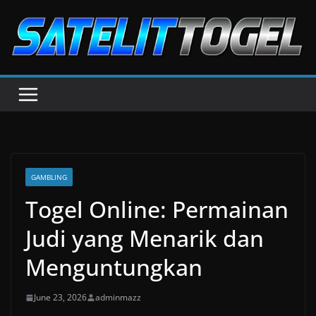
Skip
to
content
GAMBLING
Togel Online: Permainan
Judi yang Menarik dan
Menguntungkan
June 23, 2026
adminmazz