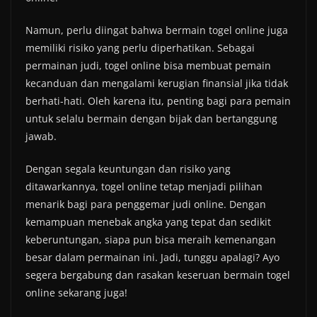
Namun, perlu diingat bahwa bermain togel online juga
memiliki risiko yang perlu diperhatikan. Sebagai
permainan judi, togel online bisa membuat pemain
kecanduan dan mengalami kerugian finansial jika tidak
berhati-hati. Oleh karena itu, penting bagi para pemain
untuk selalu bermain dengan bijak dan bertanggung
jawab.
Dengan segala keuntungan dan risiko yang
ditawarkannya, togel online tetap menjadi pilihan
menarik bagi para penggemar judi online. Dengan
kemampuan menebak angka yang tepat dan sedikit
keberuntungan, siapa pun bisa meraih kemenangan
besar dalam permainan ini. Jadi, tunggu apalagi? Ayo
segera bergabung dan rasakan keseruan bermain togel
online sekarang juga!