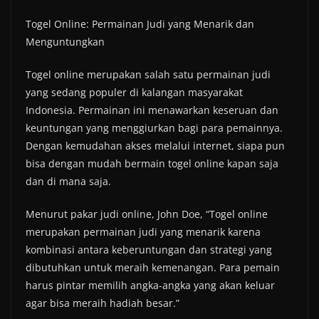
Togel Online: Permainan Judi yang Menarik dan
Menguntungkan
Togel online merupakan salah satu permainan judi
yang sedang populer di kalangan masyarakat
Indonesia. Permainan ini menawarkan keseruan dan
keuntungan yang menggiurkan bagi para pemainnya.
Dengan kemudahan akses melalui internet, siapa pun
bisa dengan mudah bermain togel online kapan saja
dan di mana saja.
Menurut pakar judi online, John Doe, “Togel online
merupakan permainan judi yang menarik karena
kombinasi antara keberuntungan dan strategi yang
dibutuhkan untuk meraih kemenangan. Para pemain
harus pintar memilih angka-angka yang akan keluar
agar bisa meraih hadiah besar.”