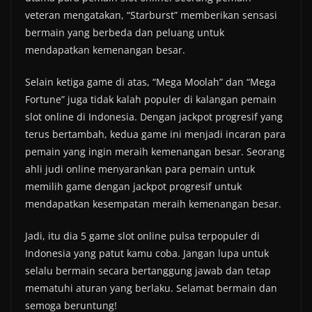
veteran mengatakan, “Starburst” memberikan sensasi
bermain yang berbeda dan peluang untuk
mendapatkan kemenangan besar.
Selain ketiga game di atas, “Mega Moolah” dan “Mega
Fortune” juga tidak kalah populer di kalangan pemain
slot online di Indonesia. Dengan jackpot progresif yang
terus bertambah, kedua game ini menjadi incaran para
pemain yang ingin meraih kemenangan besar. Seorang
ahli judi online menyarankan para pemain untuk
memilih game dengan jackpot progresif untuk
mendapatkan kesempatan meraih kemenangan besar.
Jadi, itu dia 5 game slot online pulsa terpopuler di
Indonesia yang patut kamu coba. Jangan lupa untuk
selalu bermain secara bertanggung jawab dan tetap
mematuhi aturan yang berlaku. Selamat bermain dan
semoga beruntung!