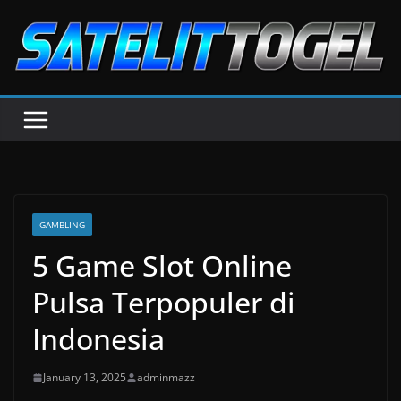
Skip
to
content
GAMBLING
5 Game Slot Online
Pulsa Terpopuler di
Indonesia
January 13, 2025
adminmazz