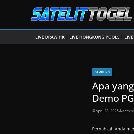
Skip
to
content
LIVE DRAW HK | LIVE HONGKONG POOLS | LIVE 
GAMBLING
Apa yang
Demo PG
April 28, 2025
admin
Pernahkah Anda mend