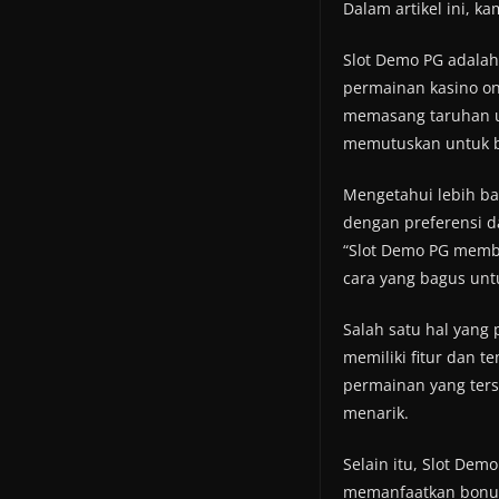
Dalam artikel ini, 
Slot Demo PG adalah
permainan kasino on
memasang taruhan u
memutuskan untuk 
Mengetahui lebih b
dengan preferensi d
“Slot Demo PG membe
cara yang bagus un
Salah satu hal yang 
memiliki fitur dan t
permainan yang ter
menarik.
Selain itu, Slot De
memanfaatkan bonus