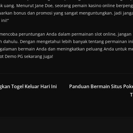
 uang. Menurut Jane Doe, seorang pemain kasino online berpeng
warkan bonus dan promosi yang sangat menguntungkan. Jadi jang
ini!”
in mencoba peruntungan Anda dalam permainan slot online, janga
ih dahulu. Dengan mengetahui lebih banyak tentang permainan in
alaman bermain Anda dan meningkatkan peluang Anda untuk men
lot Demo PG sekarang juga!
kan Togel Keluar Hari Ini
Panduan Bermain Situs Poke
T