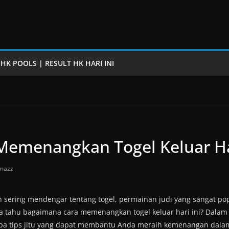
HK POOLS | RESULT HK HARI INI
u Memenangkan Togel Keluar Ha
mazz
sering mendengar tentang togel, permainan judi yang sangat pop
tahu bagaimana cara memenangkan togel keluar hari ini? Dalam ar
a tips jitu yang dapat membantu Anda meraih kemenangan dalam