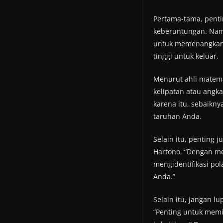
Pertama-tama, pent
keberuntungan. Nam
untuk memenangkan t
tinggi untuk keluar.
Menurut ahli matema
kelipatan atau angk
karena itu, sebaikn
taruhan Anda.
Selain itu, penting 
Hartono, “Dengan me
mengidentifikasi po
Anda.”
Selain itu, jangan l
“Penting untuk memi