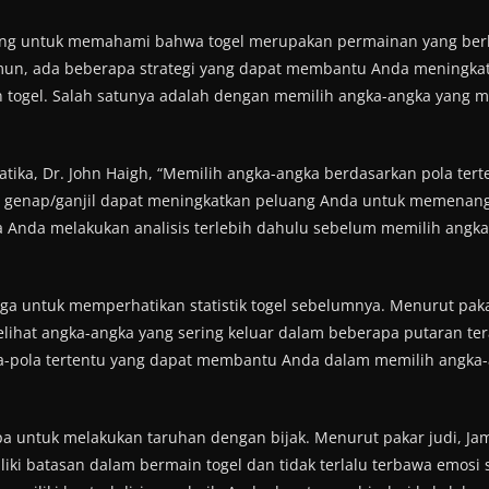
ing untuk memahami bahwa togel merupakan permainan yang ber
un, ada beberapa strategi yang dapat membantu Anda meningka
ogel. Salah satunya adalah dengan memilih angka-angka yang mem
tika, Dr. John Haigh, “Memilih angka-angka berdasarkan pola tert
a genap/ganjil dapat meningkatkan peluang Anda untuk memenang
ya Anda melakukan analisis terlebih dahulu sebelum memilih angk
juga untuk memperhatikan statistik togel sebelumnya. Menurut paka
lihat angka-angka yang sering keluar dalam beberapa putaran ter
la-pola tertentu yang dapat membantu Anda dalam memilih angka
upa untuk melakukan taruhan dengan bijak. Menurut pakar judi, Ja
liki batasan dalam bermain togel dan tidak terlalu terbawa emosi