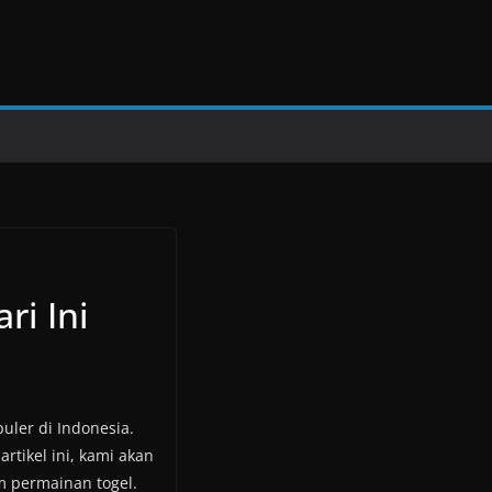
ri Ini
uler di Indonesia.
tikel ini, kami akan
 permainan togel.