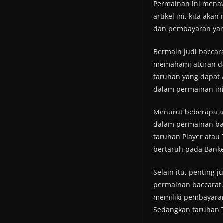
Permainan ini mena
artikel ini, kita ak
dan pembayaran yan
Bermain judi baccar
memahami aturan dan
taruhan yang dapat 
dalam permainan ini,
Menurut beberapa ah
dalam permainan bac
taruhan Player atau
bertaruh pada Banke
Selain itu, penting
permainan baccarat.
memiliki pembayaran
Sedangkan taruhan Ti