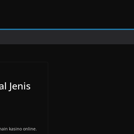
l Jenis
ain kasino online.