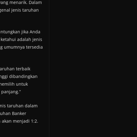
yang menarik. Dalam
genal jenis taruhan
ntungkan jika Anda
ketahui adalah jenis
ang umumnya tersedia
taruhan terbaik
nggi dibandingkan
memilih untuk
 panjang.”
enis taruhan dalam
ruhan Banker
 akan menjadi 1:2.