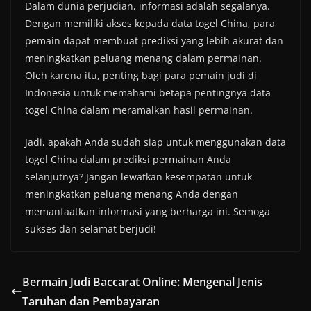
Dalam dunia perjudian, informasi adalah segalanya.
Dengan memiliki akses kepada data togel China, para
pemain dapat membuat prediksi yang lebih akurat dan
meningkatkan peluang menang dalam permainan.
Oleh karena itu, penting bagi para pemain judi di
Indonesia untuk memahami betapa pentingnya data
togel China dalam meramalkan hasil permainan.
Jadi, apakah Anda sudah siap untuk menggunakan data
togel China dalam prediksi permainan Anda
selanjutnya? Jangan lewatkan kesempatan untuk
meningkatkan peluang menang Anda dengan
memanfaatkan informasi yang berharga ini. Semoga
sukses dan selamat berjudi!
Bermain Judi Baccarat Online: Mengenal Jenis
Taruhan dan Pembayaran