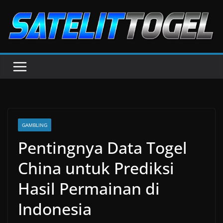
Skip
to
content
GAMBLING
Pentingnya Data Togel
China untuk Prediksi
Hasil Permainan di
Indonesia