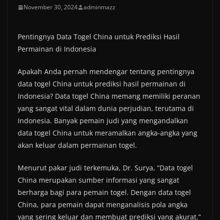
November 30, 2024
adminmazz
Pentingnya Data Togel China untuk Prediksi Hasil
Permainan di Indonesia
Apakah Anda pernah mendengar tentang pentingnya
data togel China untuk prediksi hasil permainan di
Indonesia? Data togel China memang memiliki peranan
yang sangat vital dalam dunia perjudian, terutama di
Indonesia. Banyak pemain judi yang mengandalkan
data togel China untuk meramalkan angka-angka yang
akan keluar dalam permainan togel.
Menurut pakar judi terkemuka, Dr. Surya, “Data togel
China merupakan sumber informasi yang sangat
berharga bagi para pemain togel. Dengan data togel
China, para pemain dapat menganalisis pola angka
yang sering keluar dan membuat prediksi yang akurat.”