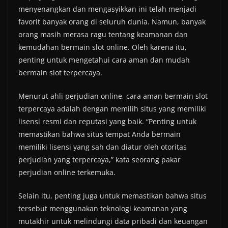
menyenangkan dan mengasyikkan ini telah menjadi
favorit banyak orang di seluruh dunia. Namun, banyak
orang masih merasa ragu tentang keamanan dan
kemudahan bermain slot online. Oleh karena itu,
penting untuk mengetahui cara aman dan mudah
bermain slot terpercaya.
Menurut ahli perjudian online, cara aman bermain slot
terpercaya adalah dengan memilih situs yang memiliki
lisensi resmi dan reputasi yang baik. “Penting untuk
memastikan bahwa situs tempat Anda bermain
memiliki lisensi yang sah dan diatur oleh otoritas
perjudian yang terpercaya,” kata seorang pakar
perjudian online terkemuka.
Selain itu, penting juga untuk memastikan bahwa situs
tersebut menggunakan teknologi keamanan yang
mutakhir untuk melindungi data pribadi dan keuangan