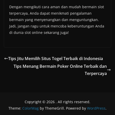
Dengan mengikuti cara aman dan mudah bermain slot
terpercaya, Anda dapat menikmati pengalaman
bermain yang menyenangkan dan menguntungkan.
Jadi, jangan ragu untuk mencoba keberuntungan Anda
di dunia slot online sekarang juga!
Tips Jitu Memilih Situs Togel Terbaik di Indonesia
Tips Menang Bermain Poker Online Terbaik dan
Terpercaya
Copyright © 2026
. All rights reserved.
Theme:
ColorMag
by ThemeGrill. Powered by
WordPress
.