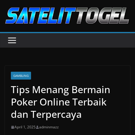
Skip
to
content
GAMBLING
Tips Menang Bermain
Poker Online Terbaik
dan Terpercaya
April 1, 2025
adminmazz