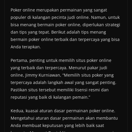
Poker online merupakan permainan yang sangat
populer di kalangan pecinta judi online. Namun, untuk
bisa menang bermain poker online, diperlukan strategi
dan tips yang tepat. Berikut adalah tips menang
bermain poker online terbaik dan terpercaya yang bisa
Anda terapkan.
Pertama, penting untuk memilih situs poker online
yang terbaik dan terpercaya. Menurut pakar judi
online, Jimmy Kurniawan, “Memilih situs poker yang
terpercaya adalah langkah awal yang sangat penting.
Pastikan situs tersebut memiliki lisensi resmi dan
reputasi yang baik di kalangan pemain.”
Kedua, kuasai aturan dasar permainan poker online.
Mengetahui aturan dasar permainan akan membantu
Anda membuat keputusan yang lebih baik saat