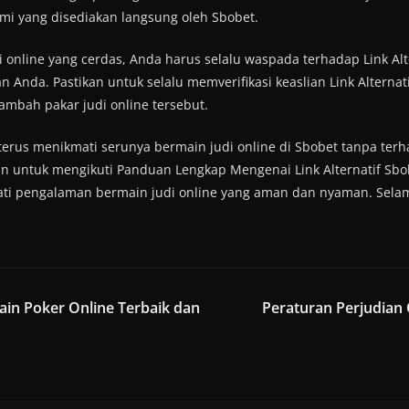
smi yang disediakan langsung oleh Sbobet.
 online yang cerdas, Anda harus selalu waspada terhadap Link Alt
 Anda. Pastikan untuk selalu memverifikasi keaslian Link Alterna
mbah pakar judi online tersebut.
n terus menikmati serunya bermain judi online di Sbobet tanpa terh
an untuk mengikuti Panduan Lengkap Mengenai Link Alternatif Sbo
ti pengalaman bermain judi online yang aman dan nyaman. Sela
in Poker Online Terbaik dan
Peraturan Perjudian 