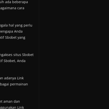
asih ada beberapa
 bagaimana cara
ala hal yang perlu
, mengapa Anda
if Sbobet yang
ngakses situs Sbobet
tif Sbobet, Anda
gan adanya Link
erbagai permainan
net aman dan
nggunakan Link