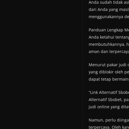
Anda sudah tidak as
dari Anda yang masi
menggunakannya de
Panduan Lengkap Me
Anda ketahui tentang
membutuhkannya, hi
aman dan terpercay
Menurut pakar judi o
yang diblokir oleh p
dapat tetap bermain 
“Link Alternatif Sbo
Alternatif Sbobet, 
judi online yang dita
Namun, perlu diinga
terpercaya. Oleh ka