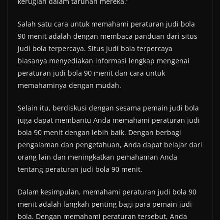
kerugian dalam taruhan mereka.”
Salah satu cara untuk memahami peraturan judi bola
90 menit adalah dengan membaca panduan dari situs
judi bola terpercaya. Situs judi bola terpercaya
biasanya menyediakan informasi lengkap mengenai
peraturan judi bola 90 menit dan cara untuk
memahaminya dengan mudah.
Selain itu, berdiskusi dengan sesama pemain judi bola
juga dapat membantu Anda memahami peraturan judi
bola 90 menit dengan lebih baik. Dengan berbagi
pengalaman dan pengetahuan, Anda dapat belajar dari
orang lain dan meningkatkan pemahaman Anda
tentang peraturan judi bola 90 menit.
Dalam kesimpulan, memahami peraturan judi bola 90
menit adalah langkah penting bagi para pemain judi
bola. Dengan memahami peraturan tersebut, Anda