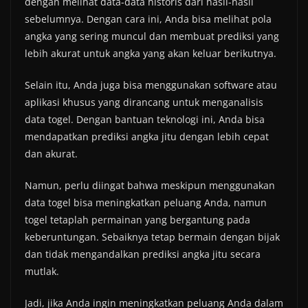
dengan melihat data-data historis dari hasil-hasil
sebelumnya. Dengan cara ini, Anda bisa melihat pola
angka yang sering muncul dan membuat prediksi yang
lebih akurat untuk angka yang akan keluar berikutnya.
Selain itu, Anda juga bisa menggunakan software atau
aplikasi khusus yang dirancang untuk menganalisis
data togel. Dengan bantuan teknologi ini, Anda bisa
mendapatkan prediksi angka jitu dengan lebih cepat
dan akurat.
Namun, perlu diingat bahwa meskipun menggunakan
data togel bisa meningkatkan peluang Anda, namun
togel tetaplah permainan yang bergantung pada
keberuntungan. Sebaiknya tetap bermain dengan bijak
dan tidak mengandalkan prediksi angka jitu secara
mutlak.
Jadi, jika Anda ingin meningkatkan peluang Anda dalam