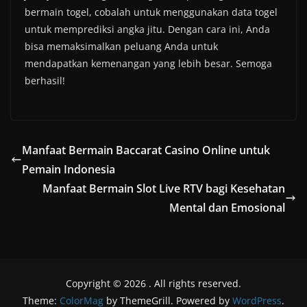
bermain togel, cobalah untuk menggunakan data togel
untuk memprediksi angka jitu. Dengan cara ini, Anda
bisa memaksimalkan peluang Anda untuk
mendapatkan kemenangan yang lebih besar. Semoga
berhasil!
Manfaat Bermain Baccarat Casino Online untuk
Pemain Indonesia
Manfaat Bermain Slot Live RTV bagi Kesehatan
Mental dan Emosional
Copyright © 2026
. All rights reserved.
Theme:
ColorMag
by ThemeGrill. Powered by
WordPress
.