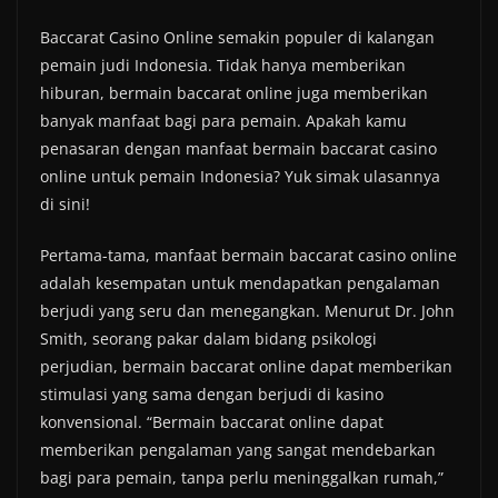
Baccarat Casino Online semakin populer di kalangan
pemain judi Indonesia. Tidak hanya memberikan
hiburan, bermain baccarat online juga memberikan
banyak manfaat bagi para pemain. Apakah kamu
penasaran dengan manfaat bermain baccarat casino
online untuk pemain Indonesia? Yuk simak ulasannya
di sini!
Pertama-tama, manfaat bermain baccarat casino online
adalah kesempatan untuk mendapatkan pengalaman
berjudi yang seru dan menegangkan. Menurut Dr. John
Smith, seorang pakar dalam bidang psikologi
perjudian, bermain baccarat online dapat memberikan
stimulasi yang sama dengan berjudi di kasino
konvensional. “Bermain baccarat online dapat
memberikan pengalaman yang sangat mendebarkan
bagi para pemain, tanpa perlu meninggalkan rumah,”