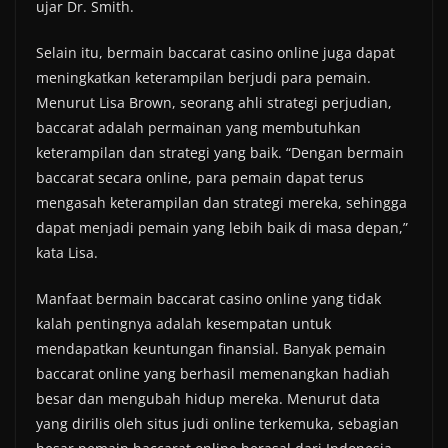
ujar Dr. Smith.
Selain itu, bermain baccarat casino online juga dapat
meningkatkan keterampilan berjudi para pemain.
Menurut Lisa Brown, seorang ahli strategi perjudian,
baccarat adalah permainan yang membutuhkan
keterampilan dan strategi yang baik. “Dengan bermain
baccarat secara online, para pemain dapat terus
mengasah keterampilan dan strategi mereka, sehingga
dapat menjadi pemain yang lebih baik di masa depan,”
kata Lisa.
Manfaat bermain baccarat casino online yang tidak
kalah pentingnya adalah kesempatan untuk
mendapatkan keuntungan finansial. Banyak pemain
baccarat online yang berhasil memenangkan hadiah
besar dan mengubah hidup mereka. Menurut data
yang dirilis oleh situs judi online terkemuka, sebagian