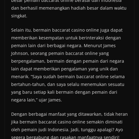
besar pemain baccarat online berasal dari Indonesia
dan berhasil memenangkan hadiah besar dalam waktu
singkat.
Selain itu, bermain baccarat casino online juga dapat
memberikan kesempatan untuk berinteraksi dengan
pemain lain dari berbagai negara. Menurut James
Johnson, seorang pemain baccarat online yang
berpengalaman, bermain dengan pemain dari negara
lain dapat memberikan pengalaman yang unik dan
menarik. “Saya sudah bermain baccarat online selama
bertahun-tahun, dan saya selalu menemukan sesuatu
yang baru setiap kali bermain dengan pemain dari
negara lain,” ujar James.
Dengan berbagai manfaat yang ditawarkan, tidak heran
jika bermain baccarat casino online semakin diminati
oleh pemain judi Indonesia. Jadi, tunggu apalagi? Ayo
segera bergabung dan rasakan manfaatnya sendiri!