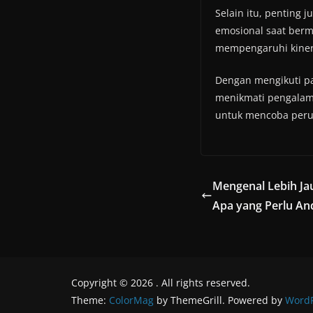
Selain itu, penting 
emosional saat berma
mempengaruhi kinerj
Dengan mengikuti pa
menikmati pengalam
untuk mencoba peru
Mengenal Lebih Jau
Apa yang Perlu An
Copyright © 2026
. All rights reserved.
Theme:
ColorMag
by ThemeGrill. Powered by
WordP