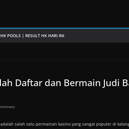
HK POOLS | RESULT HK HARI INI
ah Daftar dan Bermain Judi B
dminmazz
 adalah salah satu permainan kasino yang sangat populer di kalan