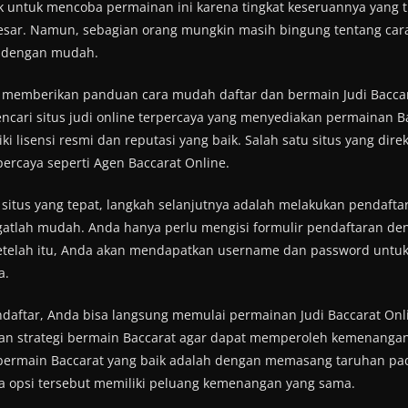
ik untuk mencoba permainan ini karena tingkat keseruannya yang 
sar. Namun, sebagian orang mungkin masih bingung tentang cara
e dengan mudah.
n memberikan panduan cara mudah daftar dan bermain Judi Baccar
ncari situs judi online terpercaya yang menyediakan permainan Ba
iki lisensi resmi dan reputasi yang baik. Salah satu situs yang di
rpercaya seperti Agen Baccarat Online.
itus yang tepat, langkah selanjutnya adalah melakukan pendaftara
gatlah mudah. Anda hanya perlu mengisi formulir pendaftaran den
Setelah itu, Anda akan mendapatkan username dan password untuk 
a.
ndaftar, Anda bisa langsung memulai permainan Judi Baccarat Onl
n strategi bermain Baccarat agar dapat memperoleh kemenangan
gi bermain Baccarat yang baik adalah dengan memasang taruhan pad
a opsi tersebut memiliki peluang kemenangan yang sama.