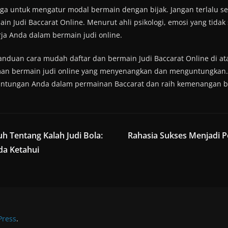
juga untuk mengatur modal bermain dengan bijak. Jangan terlalu se
in Judi Baccarat Online. Menurut ahli psikologi, emosi yang tidak 
a Anda dalam bermain judi online.
nduan cara mudah daftar dan bermain Judi Baccarat Online di ata
an bermain judi online yang menyenangkan dan menguntungkan. J
ntungan Anda dalam permainan Baccarat dan raih kemenangan b
h Tentang Kalah Judi Bola:
Rahasia Sukses Menjadi P
da Ketahui
ress
.