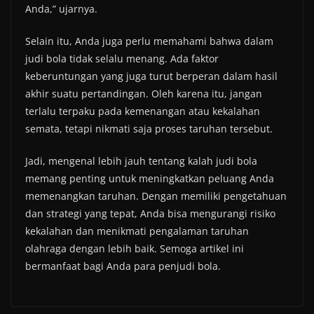
Anda,” ujarnya.
Selain itu, Anda juga perlu memahami bahwa dalam
judi bola tidak selalu menang. Ada faktor
keberuntungan yang juga turut berperan dalam hasil
akhir suatu pertandingan. Oleh karena itu, jangan
terlalu terpaku pada kemenangan atau kekalahan
semata, tetapi nikmati saja proses taruhan tersebut.
Jadi, mengenal lebih jauh tentang kalah judi bola
memang penting untuk meningkatkan peluang Anda
memenangkan taruhan. Dengan memiliki pengetahuan
dan strategi yang tepat, Anda bisa mengurangi risiko
kekalahan dan menikmati pengalaman taruhan
olahraga dengan lebih baik. Semoga artikel ini
bermanfaat bagi Anda para penjudi bola.