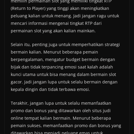
memilih permainan slot yang memiliki tingkat RTP
(Return to Player) yang tinggi akan meningkatkan
peluang kalian untuk menang. Jadi jangan ragu untuk
mencari informasi mengenai tingkat RTP dari
permainan slot yang akan kalian mainkan.
Selain itu, penting juga untuk memperhatikan strategi
bermain kalian. Menurut beberapa pemain
berpengalaman, mengatur budget bermain dengan
bijak dan tidak terpancing emosi saat kalah adalah
kunci utama untuk bisa menang dalam bermain slot
gacor. Jadi jangan lupa untuk selalu bermain dengan
kepala dingin dan tidak terbawa emosi.
Terakhir, jangan lupa untuk selalu memanfaatkan
promo dan bonus yang ditawarkan oleh situs judi
online tempat kalian bermain. Menurut beberapa
pemain sukses, memanfaatkan promo dan bonus yang
ditawarkan bisa menjadi peluang emas untuk