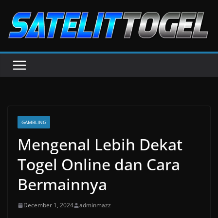
Skip
to
content
GAMBLING
Mengenal Lebih Dekat
Togel Online dan Cara
Bermainnya
December 1, 2024
adminmazz