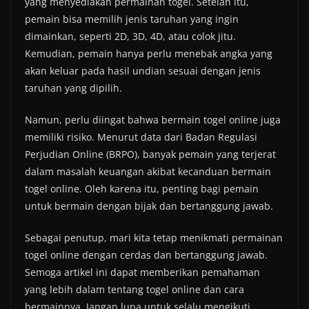
yang menyediakan permainan togel. Setelah itu,
pemain bisa memilih jenis taruhan yang ingin
dimainkan, seperti 2D, 3D, 4D, atau colok jitu.
Kemudian, pemain hanya perlu menebak angka yang
akan keluar pada hasil undian sesuai dengan jenis
taruhan yang dipilih.
Namun, perlu diingat bahwa bermain togel online juga
memiliki risiko. Menurut data dari Badan Regulasi
Perjudian Online (BRPO), banyak pemain yang terjerat
dalam masalah keuangan akibat kecanduan bermain
togel online. Oleh karena itu, penting bagi pemain
untuk bermain dengan bijak dan bertanggung jawab.
Sebagai penutup, mari kita tetap menikmati permainan
togel online dengan cerdas dan bertanggung jawab.
Semoga artikel ini dapat memberikan pemahaman
yang lebih dalam tentang togel online dan cara
bermainnya. Jangan lupa untuk selalu mengikuti