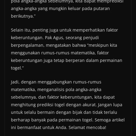
pola angka-angka sebelumnya, kita dapat memprediksi
angka-angka yang mungkin keluar pada putaran
berikutnya.”
Selain itu, penting juga untuk memperhatikan faktor
keberuntungan. Pak Agus, seorang penjudi
berpengalaman, mengatakan bahwa “meskipun kita
menggunakan rumus-rumus matematika, faktor
keberuntungan juga tetap berperan dalam permainan
togel.”
Jadi, dengan menggabungkan rumus-rumus
matematika, menganalisis pola angka-angka
sebelumnya, dan faktor keberuntungan, kita dapat
menghitung prediksi togel dengan akurat. Jangan lupa
untuk selalu bermain dengan bijak dan tidak terlalu
berharap banyak pada permainan togel. Semoga artikel
ini bermanfaat untuk Anda. Selamat mencoba!