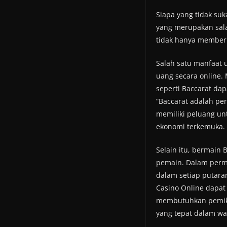
Siapa yang tidak su
yang merupakan sala
tidak hanya memberi
Salah satu manfaat 
uang secara online.
seperti Baccarat d
“Baccarat adalah p
memiliki peluang un
ekonomi terkemuka.
Selain itu, bermain 
pemain. Dalam perma
dalam setiap putara
Casino Online dapat 
membutuhkan pemiki
yang tepat dalam wak