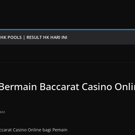
HK POOLS | RESULT HK HARI INI
Bermain Baccarat Casino Onli
azz
carat Casino Online bagi Pemain