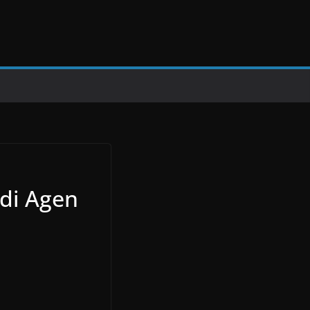
di Agen