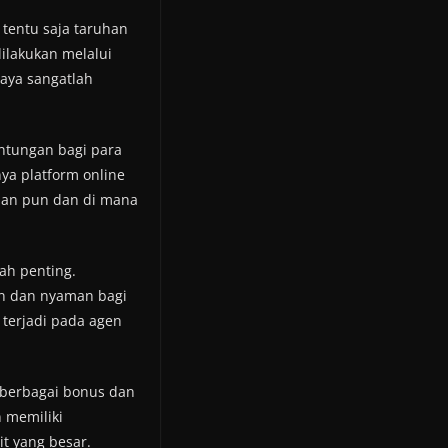
 tentu saja taruhan
dilakukan melalui
caya sangatlah
untungan bagi para
a platform online
pan pun dan di mana
ah penting.
an dan nyaman bagi
 terjadi pada agen
a berbagai bonus dan
 memiliki
t yang besar.