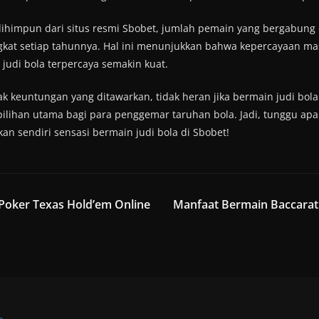
ihimpun dari situs resmi Sbobet, jumlah pemain yang bergabung
kat setiap tahunnya. Hal ini menunjukkan bahwa kepercayaan ma
judi bola terpercaya semakin kuat.
k keuntungan yang ditawarkan, tidak heran jika bermain judi bola
pilihan utama bagi para penggemar taruhan bola. Jadi, tunggu apa
n sendiri sensasi bermain judi bola di Sbobet!
oker Texas Hold’em Online
Manfaat Bermain Baccarat 