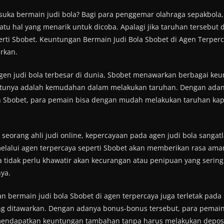
 suka bermain judi bola? Bagi para penggemar olahraga sepakbola,
atu hal yang menarik untuk dicoba. Apalagi jika taruhan tersebut 
erti Sbobet. Keuntungan Bermain Judi Bola Sbobet di Agen Terper
rkan.
agen judi bola terbesar di dunia, Sbobet menawarkan berbagai ke
atunya adalah kemudahan dalam melakukan taruhan. Dengan adany
eh Sbobet, para pemain bisa dengan mudah melakukan taruhan ka
seorang ahli judi online, kepercayaan pada agen judi bola sangatl
melalui agen terpercaya seperti Sbobet akan memberikan rasa am
 tidak perlu khawatir akan kecurangan atau penipuan yang sering
nya.
an bermain judi bola Sbobet di agen terpercaya juga terletak pad
g ditawarkan. Dengan adanya bonus-bonus tersebut, para pemain
endapatkan keuntungan tambahan tanpa harus melakukan deposi