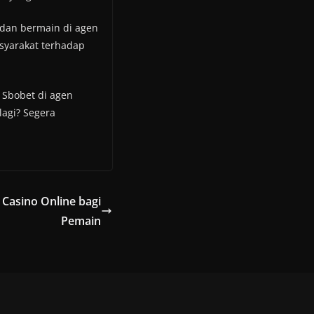
 dan bermain di agen
syarakat terhadap
 Sbobet di agen
lagi? Segera
Casino Online bagi
Pemain