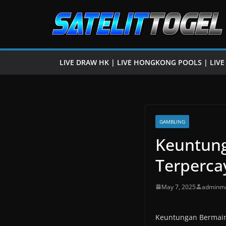
Skip
to
content
LIVE DRAW HK | LIVE HONGKONG POOLS | LIVE 
GAMBLING
Keuntung
Terperca
May 7, 2025
adminm
Keuntungan Bermain 