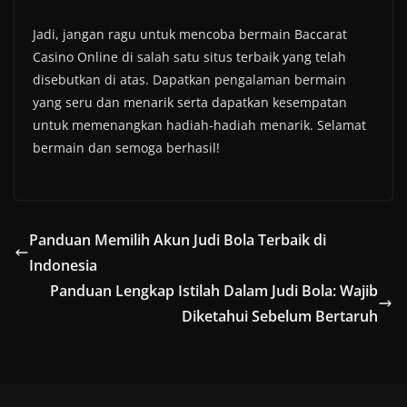
Jadi, jangan ragu untuk mencoba bermain Baccarat
Casino Online di salah satu situs terbaik yang telah
disebutkan di atas. Dapatkan pengalaman bermain
yang seru dan menarik serta dapatkan kesempatan
untuk memenangkan hadiah-hadiah menarik. Selamat
bermain dan semoga berhasil!
Panduan Memilih Akun Judi Bola Terbaik di
Indonesia
Panduan Lengkap Istilah Dalam Judi Bola: Wajib
Diketahui Sebelum Bertaruh