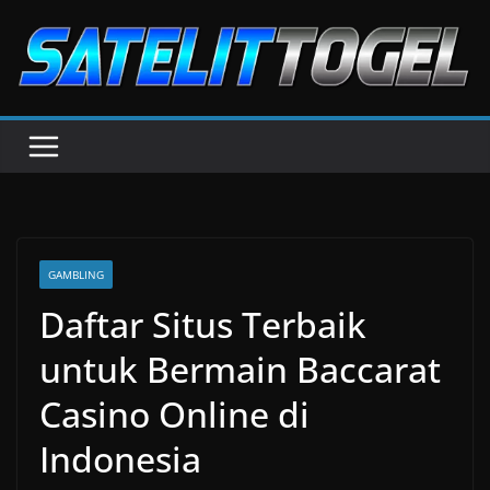
Skip
to
content
GAMBLING
Daftar Situs Terbaik
untuk Bermain Baccarat
Casino Online di
Indonesia