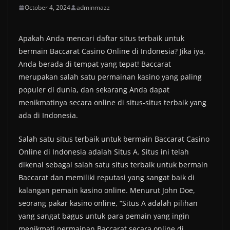
October 4, 2024
adminmazz
Apakah Anda mencari daftar situs terbaik untuk
bermain Baccarat Casino Online di Indonesia? Jika iya,
Anda berada di tempat yang tepat! Baccarat
merupakan salah satu permainan kasino yang paling
populer di dunia, dan sekarang Anda dapat
menikmatinya secara online di situs-situs terbaik yang
ada di Indonesia.
Salah satu situs terbaik untuk bermain Baccarat Casino
Online di Indonesia adalah Situs A. Situs ini telah
dikenal sebagai salah satu situs terbaik untuk bermain
Baccarat dan memiliki reputasi yang sangat baik di
kalangan pemain kasino online. Menurut John Doe,
seorang pakar kasino online, “Situs A adalah pilihan
yang sangat bagus untuk para pemain yang ingin
menikmati permainan Baccarat secara online di