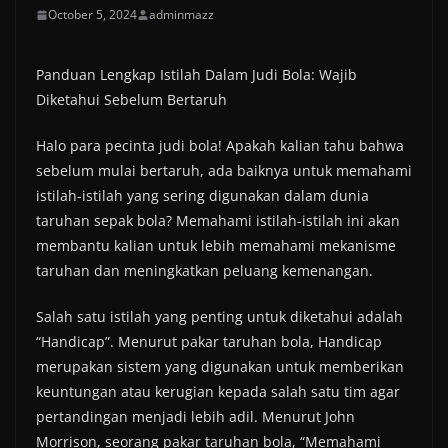
October 5, 2024
adminmazz
Panduan Lengkap Istilah Dalam Judi Bola: Wajib
Diketahui Sebelum Bertaruh
Halo para pecinta judi bola! Apakah kalian tahu bahwa
sebelum mulai bertaruh, ada baiknya untuk memahami
istilah-istilah yang sering digunakan dalam dunia
taruhan sepak bola? Memahami istilah-istilah ini akan
membantu kalian untuk lebih memahami mekanisme
taruhan dan meningkatkan peluang kemenangan.
Salah satu istilah yang penting untuk diketahui adalah
“Handicap”. Menurut pakar taruhan bola, Handicap
merupakan sistem yang digunakan untuk memberikan
keuntungan atau kerugian kepada salah satu tim agar
pertandingan menjadi lebih adil. Menurut John
Morrison, seorang pakar taruhan bola, “Memahami