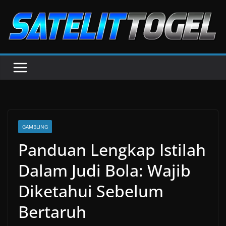
Skip
to
content
GAMBLING
Panduan Lengkap Istilah
Dalam Judi Bola: Wajib
Diketahui Sebelum
Bertaruh