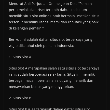
Menurut Ahli Perjudian Online, John Doe, “Pemain
perlu melakukan riset terlebih dahulu sebelum
memilih situs slot online untuk bermain. Pastikan situs
tersebut memiliki lisensi resmi dan reputasi yang baik
di kalangan pemain.”
Berikut ini adalah daftar situs slot terpercaya yang
wajib diketahui oleh pemain Indonesia:
1. Situs Slot A
Situs Slot A merupakan salah satu situs slot terpercaya
yang sudah beroperasi sejak lama. Situs ini memiliki
berbagai macam permainan slot yang menarik dan
menawarkan bonus yang menggiurkan.
2. Situs Slot B
Situs Slot B juga termasuk dalam daftar situs slot