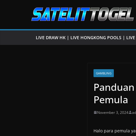
Skip
to
content
LIVE DRAW HK | LIVE HONGKONG POOLS | LIVE 
GAMBLING
Panduan 
Pemula
November 3, 2024
a
Halo para pemula yan