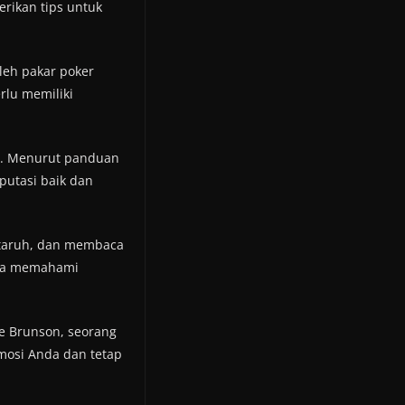
ikan tips untuk
leh pakar poker
rlu memiliki
an. Menurut panduan
eputasi baik dan
ertaruh, dan membaca
nda memahami
le Brunson, seorang
mosi Anda dan tetap