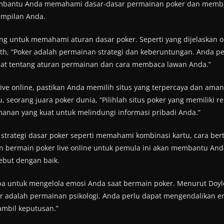
mbantu Anda memahami dasar-dasar permainan poker dan member
ampilan Anda.
ng untuk memahami aturan dasar poker. Seperti yang dijelaskan o
uth, “Poker adalah permainan strategi dan keberuntungan. Anda pe
t tentang aturan permainan dan cara membaca lawan Anda.”
live online, pastikan Anda memilih situs yang terpercaya dan am
, seorang juara poker dunia, “Pilihlah situs poker yang memiliki r
manan yang kuat untuk melindungi informasi pribadi Anda.”
ri strategi dasar poker seperti memahami kombinasi kartu, cara b
an bermain poker live online untuk pemula ini akan membantu A
sebut dengan baik.
lupa untuk mengelola emosi Anda saat bermain poker. Menurut Doy
er adalah permainan psikologi. Anda perlu dapat mengendalikan e
mbil keputusan.”