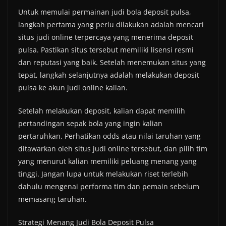
Untuk memulai permainan judi bola deposit pulsa,
langkah pertama yang perlu dilakukan adalah mencari
situs judi online terpercaya yang menerima deposit
pulsa. Pastikan situs tersebut memiliki lisensi resmi
dan reputasi yang baik. Setelah menemukan situs yang
tepat, langkah selanjutnya adalah melakukan deposit
pulsa ke akun judi online kalian.
Setelah melakukan deposit, kalian dapat memilih
pertandingan sepak bola yang ingin kalian
pertaruhkan. Perhatikan odds atau nilai taruhan yang
ditawarkan oleh situs judi online tersebut, dan pilih tim
yang menurut kalian memiliki peluang menang yang
tinggi. Jangan lupa untuk melakukan riset terlebih
dahulu mengenai performa tim dan pemain sebelum
memasang taruhan.
Strategi Menang Judi Bola Deposit Pulsa