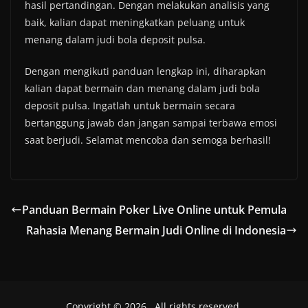
hasil pertandingan. Dengan melakukan analisis yang
baik, kalian dapat meningkatkan peluang untuk
menang dalam judi bola deposit pulsa.
Dengan mengikuti panduan lengkap ini, diharapkan
kalian dapat bermain dan menang dalam judi bola
deposit pulsa. Ingatlah untuk bermain secara
bertanggung jawab dan jangan sampai terbawa emosi
saat berjudi. Selamat mencoba dan semoga berhasil!
Panduan Bermain Poker Live Online untuk Pemula
Rahasia Menang Bermain Judi Online di Indonesia
Copyright © 2026
. All rights reserved.