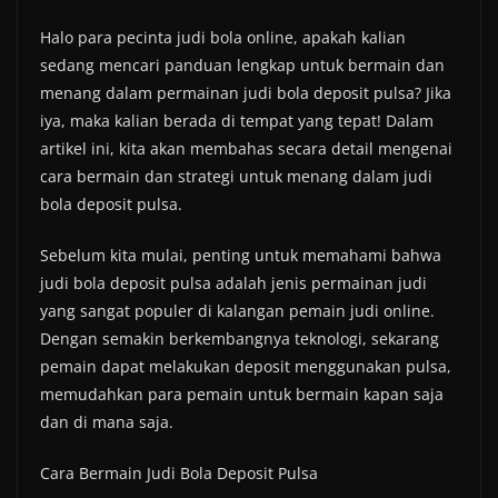
Halo para pecinta judi bola online, apakah kalian
sedang mencari panduan lengkap untuk bermain dan
menang dalam permainan judi bola deposit pulsa? Jika
iya, maka kalian berada di tempat yang tepat! Dalam
artikel ini, kita akan membahas secara detail mengenai
cara bermain dan strategi untuk menang dalam judi
bola deposit pulsa.
Sebelum kita mulai, penting untuk memahami bahwa
judi bola deposit pulsa adalah jenis permainan judi
yang sangat populer di kalangan pemain judi online.
Dengan semakin berkembangnya teknologi, sekarang
pemain dapat melakukan deposit menggunakan pulsa,
memudahkan para pemain untuk bermain kapan saja
dan di mana saja.
Cara Bermain Judi Bola Deposit Pulsa