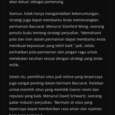
akan keluar sebagai pemenang.
Namun, tidak hanya mengandalkan keberuntungan,
strategi juga dapat membantu Anda memenangkan
permainan Baccarat. Menurut Stanford Wong, seorang
penulis buku tentang strategi perjudian, “Memahami
pola dan tren dalam permainan dapat membantu Anda
membuat keputusan yang lebih baik.” Jadi, selalu
perhatikan pola permainan dan jangan ragu untuk
melakukan taruhan sesuai dengan strategi yang Anda
miliki.
Selain itu, pemilihan situs judi online yang terpercaya
juga sangat penting dalam bermain Baccarat. Pastikan
untuk memilih situs yang memiliki lisensi resmi dan
reputasi yang baik. Menurut David Schwartz, seorang
pakar industri perjudian, “Bermain di situs yang
tepercaya dapat memberikan rasa aman dan nyaman