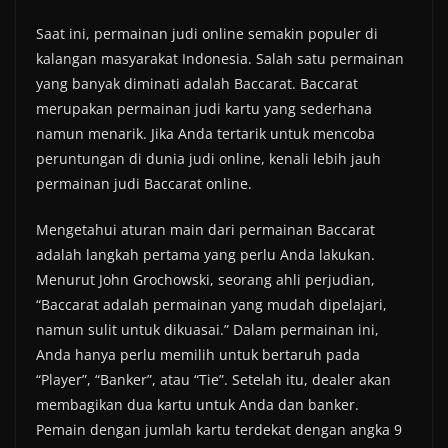
Saat ini, permainan judi online semakin populer di
kalangan masyarakat Indonesia. Salah satu permainan
yang banyak diminati adalah Baccarat. Baccarat
merupakan permainan judi kartu yang sederhana
namun menarik. Jika Anda tertarik untuk mencoba
peruntungan di dunia judi online, kenali lebih jauh
permainan judi Baccarat online.
Mengetahui aturan main dari permainan Baccarat
adalah langkah pertama yang perlu Anda lakukan.
Menurut John Grochowski, seorang ahli perjudian,
“Baccarat adalah permainan yang mudah dipelajari,
namun sulit untuk dikuasai.” Dalam permainan ini,
Anda hanya perlu memilih untuk bertaruh pada
“Player”, “Banker”, atau “Tie”. Setelah itu, dealer akan
membagikan dua kartu untuk Anda dan banker.
Pemain dengan jumlah kartu terdekat dengan angka 9