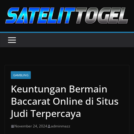
Skip
to
content
GAMBLING
Keuntungan Bermain
Baccarat Online di Situs
Judi Terpercaya
November 24, 2024
adminmazz