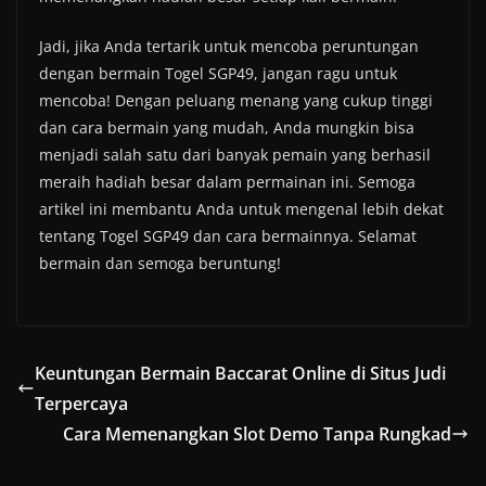
Jadi, jika Anda tertarik untuk mencoba peruntungan
dengan bermain Togel SGP49, jangan ragu untuk
mencoba! Dengan peluang menang yang cukup tinggi
dan cara bermain yang mudah, Anda mungkin bisa
menjadi salah satu dari banyak pemain yang berhasil
meraih hadiah besar dalam permainan ini. Semoga
artikel ini membantu Anda untuk mengenal lebih dekat
tentang Togel SGP49 dan cara bermainnya. Selamat
bermain dan semoga beruntung!
Keuntungan Bermain Baccarat Online di Situs Judi
Terpercaya
Cara Memenangkan Slot Demo Tanpa Rungkad