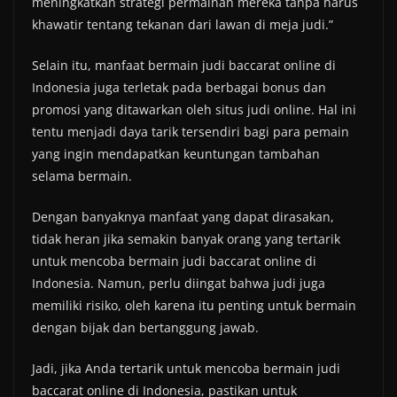
meningkatkan strategi permainan mereka tanpa harus
khawatir tentang tekanan dari lawan di meja judi.”
Selain itu, manfaat bermain judi baccarat online di
Indonesia juga terletak pada berbagai bonus dan
promosi yang ditawarkan oleh situs judi online. Hal ini
tentu menjadi daya tarik tersendiri bagi para pemain
yang ingin mendapatkan keuntungan tambahan
selama bermain.
Dengan banyaknya manfaat yang dapat dirasakan,
tidak heran jika semakin banyak orang yang tertarik
untuk mencoba bermain judi baccarat online di
Indonesia. Namun, perlu diingat bahwa judi juga
memiliki risiko, oleh karena itu penting untuk bermain
dengan bijak dan bertanggung jawab.
Jadi, jika Anda tertarik untuk mencoba bermain judi
baccarat online di Indonesia, pastikan untuk