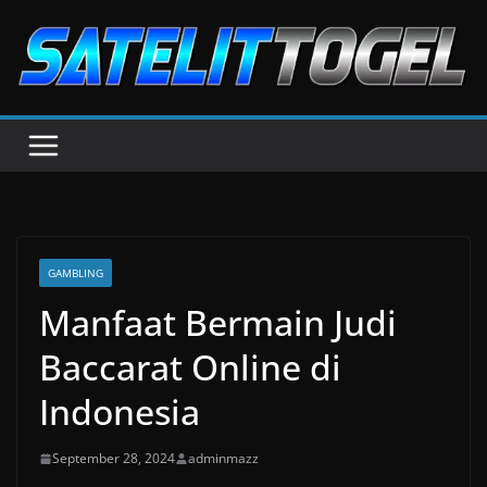
Skip
to
content
GAMBLING
Manfaat Bermain Judi
Baccarat Online di
Indonesia
September 28, 2024
adminmazz