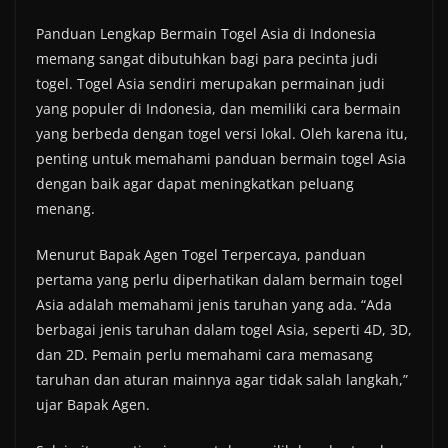
Panduan Lengkap Bermain Togel Asia di Indonesia
memang sangat dibutuhkan bagi para pecinta judi
togel. Togel Asia sendiri merupakan permainan judi
yang populer di Indonesia, dan memiliki cara bermain
yang berbeda dengan togel versi lokal. Oleh karena itu,
penting untuk memahami panduan bermain togel Asia
dengan baik agar dapat meningkatkan peluang
menang.
Menurut Bapak Agen Togel Terpercaya, panduan
pertama yang perlu diperhatikan dalam bermain togel
Asia adalah memahami jenis taruhan yang ada. “Ada
berbagai jenis taruhan dalam togel Asia, seperti 4D, 3D,
dan 2D. Pemain perlu memahami cara memasang
taruhan dan aturan mainnya agar tidak salah langkah,”
ujar Bapak Agen.