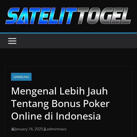
Skip
to
content
GAMBLING
Mengenal Lebih Jauh
Tentang Bonus Poker
Online di Indonesia
January 16, 2025
adminmazz