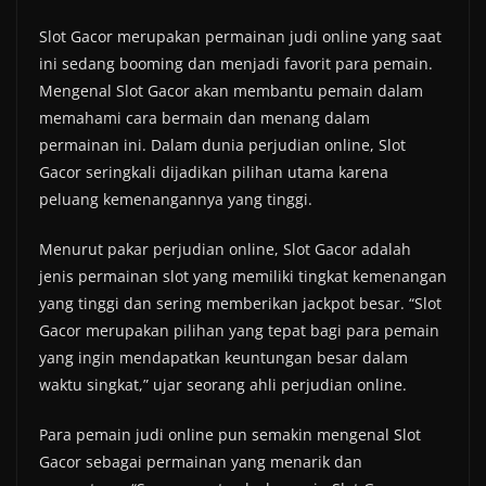
Slot Gacor merupakan permainan judi online yang saat
ini sedang booming dan menjadi favorit para pemain.
Mengenal Slot Gacor akan membantu pemain dalam
memahami cara bermain dan menang dalam
permainan ini. Dalam dunia perjudian online, Slot
Gacor seringkali dijadikan pilihan utama karena
peluang kemenangannya yang tinggi.
Menurut pakar perjudian online, Slot Gacor adalah
jenis permainan slot yang memiliki tingkat kemenangan
yang tinggi dan sering memberikan jackpot besar. “Slot
Gacor merupakan pilihan yang tepat bagi para pemain
yang ingin mendapatkan keuntungan besar dalam
waktu singkat,” ujar seorang ahli perjudian online.
Para pemain judi online pun semakin mengenal Slot
Gacor sebagai permainan yang menarik dan