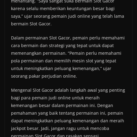
menantang. “Saya sangat suka bermain Slot Gacor
karena selalu memberikan keuntungan besar bagi
saya,” ujar seorang pemain judi online yang telah lama
bermain Slot Gacor.
Dalam permainan Slot Gacor, pemain perlu memahami
cara bermain dan strategi yang tepat untuk dapat
memenangkan permainan. “Pemain perlu memahami
pola permainan dan memilih mesin slot yang tepat
untuk meningkatkan peluang kemenangan,” ujar
seorang pakar perjudian online.
Mengenal Slot Gacor adalah langkah awal yang penting
bagi para pemain judi online untuk meraih
kemenangan besar dalam permainan ini. Dengan
pemahaman yang baik tentang permainan ini, pemain
dapat meningkatkan peluang kemenangan dan meraih
jackpot besar. Jadi, jangan ragu untuk mencoba
permainan Slot Gacor dan rasakan sensasi