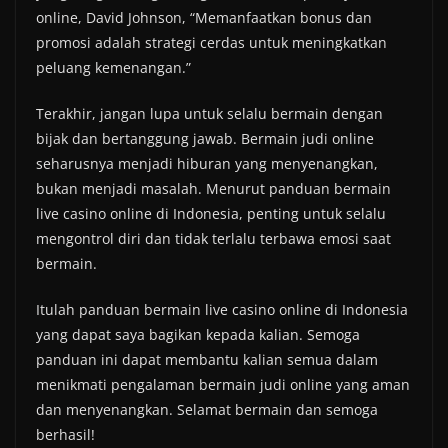
online, David Johnson, “Memanfaatkan bonus dan
promosi adalah strategi cerdas untuk meningkatkan
peluang kemenangan.”
Terakhir, jangan lupa untuk selalu bermain dengan
bijak dan bertanggung jawab. Bermain judi online
seharusnya menjadi hiburan yang menyenangkan,
bukan menjadi masalah. Menurut panduan bermain
live casino online di Indonesia, penting untuk selalu
mengontrol diri dan tidak terlalu terbawa emosi saat
bermain.
Itulah panduan bermain live casino online di Indonesia
yang dapat saya bagikan kepada kalian. Semoga
panduan ini dapat membantu kalian semua dalam
menikmati pengalaman bermain judi online yang aman
dan menyenangkan. Selamat bermain dan semoga
berhasil!