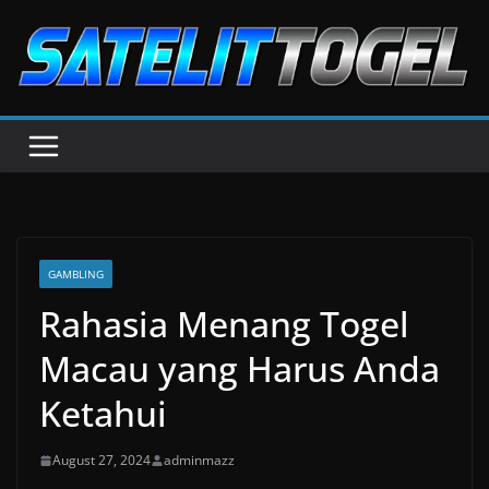
Skip
to
content
GAMBLING
Rahasia Menang Togel
Macau yang Harus Anda
Ketahui
August 27, 2024
adminmazz