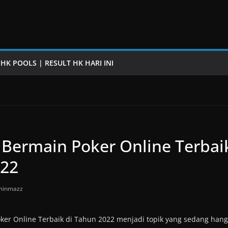
HK POOLS | RESULT HK HARI INI
Bermain Poker Online Terbaik
022
minmazz
er Online Terbaik di Tahun 2022 menjadi topik yang sedang han