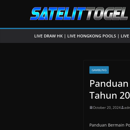
Skip
to
content
LIVE DRAW HK | LIVE HONGKONG POOLS | LIVE 
GAMBLING
Panduan 
Tahun 2
October 20, 2024
ad
Panduan Bermain Pok