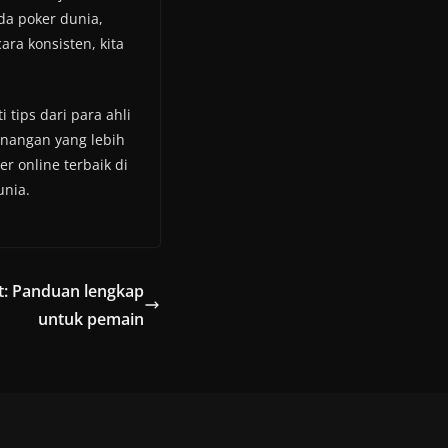
da poker dunia,
ra konsisten, kita
tips dari para ahli
enangan yang lebih
r online terbaik di
unia.
it: Panduan lengkap
untuk pemain