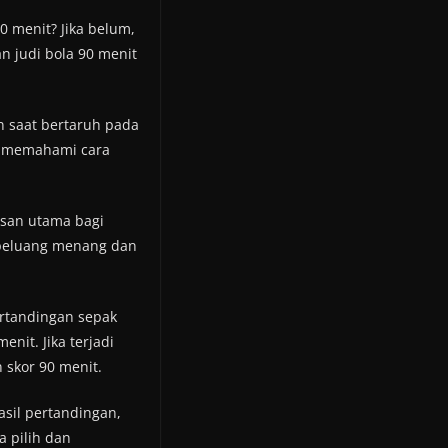
0 menit? Jika belum,
n judi bola 90 menit
n saat bertaruh pada
uk memahami cara
dasan utama bagi
 peluang menang dan
ertandingan sepak
nit. Jika terjadi
 skor 90 menit.
asil pertandingan,
 pilih dan