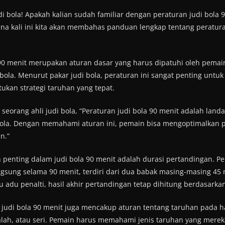
di bola! Apakah kalian sudah familiar dengan peraturan judi bola 9
ena kali ini kita akan membahas panduan lengkap tentang peratura
 90 menit merupakan aturan dasar yang harus dipatuhi oleh pemai
bola. Menurut pakar judi bola, peraturan ini sangat penting unt
kan strategi taruhan yang tepat.
seorang ahli judi bola, “Peraturan judi bola 90 menit adalah lan
 bola. Dengan memahami aturan ini, pemain bisa mengoptimalkan
n.”
n penting dalam judi bola 90 menit adalah durasi pertandingan. P
gsung selama 90 menit, terdiri dari dua babak masing-masing 45 me
adu penalti, hasil akhir pertandingan tetap dihitung berdasarkan
n judi bola 90 menit juga mencakup aturan tentang taruhan pada h
lah, atau seri. Pemain harus memahami jenis taruhan yang mereka