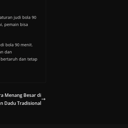
turan judi bola 90
i, pemain bisa
di bola 90 menit.
an dan
bertaruh dan tetap
ra Menang Besar di
n Dadu Tradisional