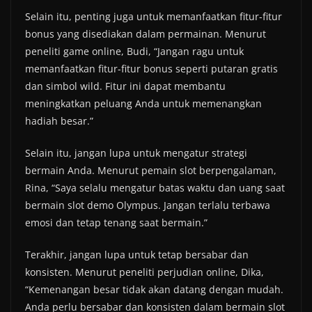
Selain itu, penting juga untuk memanfaatkan fitur-fitur
bonus yang disediakan dalam permainan. Menurut
peneliti game online, Budi, “Jangan ragu untuk
memanfaatkan fitur-fitur bonus seperti putaran gratis
dan simbol wild. Fitur ini dapat membantu
meningkatkan peluang Anda untuk memenangkan
hadiah besar.”
Selain itu, jangan lupa untuk mengatur strategi
bermain Anda. Menurut pemain slot berpengalaman,
Rina, “Saya selalu mengatur batas waktu dan uang saat
bermain slot demo Olympus. Jangan terlalu terbawa
emosi dan tetap tenang saat bermain.”
Terakhir, jangan lupa untuk tetap bersabar dan
konsisten. Menurut peneliti perjudian online, Dika,
“Kemenangan besar tidak akan datang dengan mudah.
Anda perlu bersabar dan konsisten dalam bermain slot