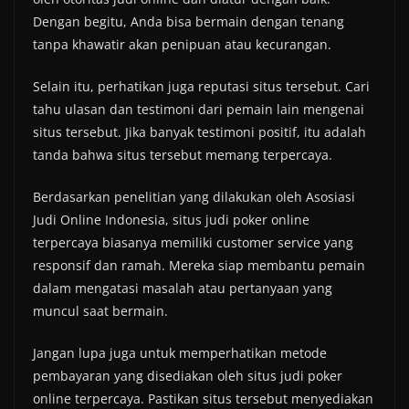
Dengan begitu, Anda bisa bermain dengan tenang
tanpa khawatir akan penipuan atau kecurangan.
Selain itu, perhatikan juga reputasi situs tersebut. Cari
tahu ulasan dan testimoni dari pemain lain mengenai
situs tersebut. Jika banyak testimoni positif, itu adalah
tanda bahwa situs tersebut memang terpercaya.
Berdasarkan penelitian yang dilakukan oleh Asosiasi
Judi Online Indonesia, situs judi poker online
terpercaya biasanya memiliki customer service yang
responsif dan ramah. Mereka siap membantu pemain
dalam mengatasi masalah atau pertanyaan yang
muncul saat bermain.
Jangan lupa juga untuk memperhatikan metode
pembayaran yang disediakan oleh situs judi poker
online terpercaya. Pastikan situs tersebut menyediakan