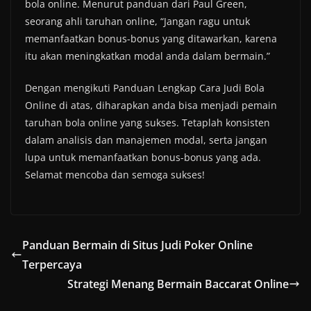
bola online. Menurut panduan dari Paul Green,
seorang ahli taruhan online, “Jangan ragu untuk
memanfaatkan bonus-bonus yang ditawarkan, karena
itu akan meningkatkan modal anda dalam bermain.”
Dengan mengikuti Panduan Lengkap Cara Judi Bola
Online di atas, diharapkan anda bisa menjadi pemain
taruhan bola online yang sukses. Tetaplah konsisten
dalam analisis dan manajemen modal, serta jangan
lupa untuk memanfaatkan bonus-bonus yang ada.
Selamat mencoba dan semoga sukses!
Panduan Bermain di Situs Judi Poker Online
Terpercaya
Strategi Menang Bermain Baccarat Online