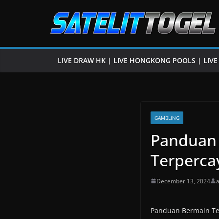
Skip
to
content
LIVE DRAW HK | LIVE HONGKONG POOLS | LIVE 
GAMBLING
Panduan 
Terperca
December 13, 2024
Panduan Bermain Tex