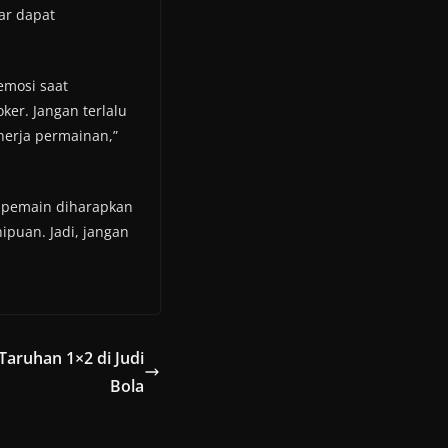
ar dapat
emosi saat
ker. Jangan terlalu
nerja permainan,”
a pemain diharapkan
puan. Jadi, jangan
aruhan 1×2 di Judi
Bola