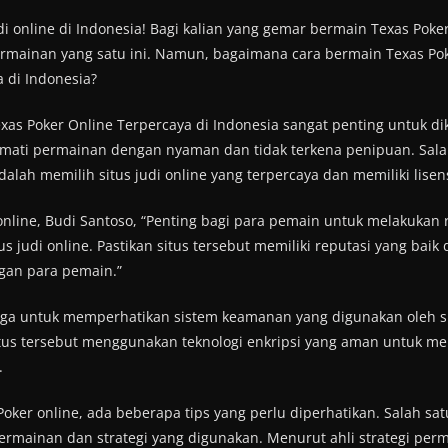
di online di Indonesia! Bagi kalian yang gemar bermain Texas Poker
ermainan yang satu ini. Namun, bagaimana cara bermain Texas Po
 di Indonesia?
as Poker Online Terpercaya di Indonesia sangat penting untuk di
ati permainan dengan nyaman dan tidak terkena penipuan. Salah
dalah memilih situs judi online yang terpercaya dan memiliki lisen
nline, Budi Santoso, “Penting bagi para pemain untuk melakukan r
s judi online. Pastikan situs tersebut memiliki reputasi yang baik 
an para pemain.”
 juga untuk memperhatikan sistem keamanan yang digunakan oleh si
situs tersebut menggunakan teknologi enkripsi yang aman untuk me
.
oker online, ada beberapa tips yang perlu diperhatikan. Salah sa
mainan dan strategi yang digunakan. Menurut ahli strategi per