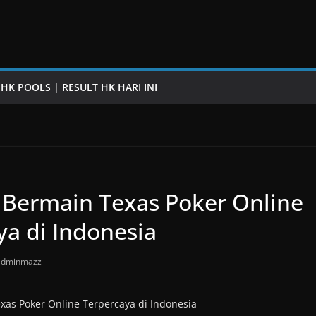
HK POOLS | RESULT HK HARI INI
Bermain Texas Poker Online
ya di Indonesia
adminmazz
as Poker Online Terpercaya di Indonesia