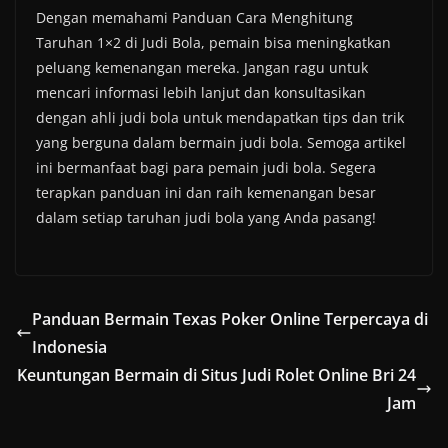
Dengan memahami Panduan Cara Menghitung
Taruhan 1×2 di Judi Bola, pemain bisa meningkatkan
peluang kemenangan mereka. Jangan ragu untuk
mencari informasi lebih lanjut dan konsultasikan
dengan ahli judi bola untuk mendapatkan tips dan trik
yang berguna dalam bermain judi bola. Semoga artikel
ini bermanfaat bagi para pemain judi bola. Segera
terapkan panduan ini dan raih kemenangan besar
dalam setiap taruhan judi bola yang Anda pasang!
Panduan Bermain Texas Poker Online Terpercaya di
Indonesia
Keuntungan Bermain di Situs Judi Rolet Online Bri 24
Jam