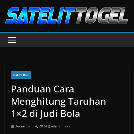
Skip
to
content
GAMBLING
Panduan Cara
Menghitung Taruhan
1×2 di Judi Bola
December 14, 2024
adminmazz