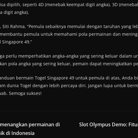
isa dipilih, seperti 4D (menebak keempat digit angka), 3D (menebak 
 digit angka).
, Siti Rahma, “Pemula sebaiknya memulai dengan taruhan yang lebi
an membantu pemula untuk memahami pola permainan dan menin
 Singapore 49.”
juga perlu memperhatikan angka-angka yang sering keluar dalam 
an pola angka yang sering keluar, pemain dapat meningkatkan 
nduan bermain Togel Singapore 49 untuk pemula di atas, Anda b
am dunia Togel dengan lebih percaya diri. Jangan lupa untuk berm
wab. Semoga sukses!
emenangkan permainan di
Slot Olympus Demo: Fitu
ik di Indonesia