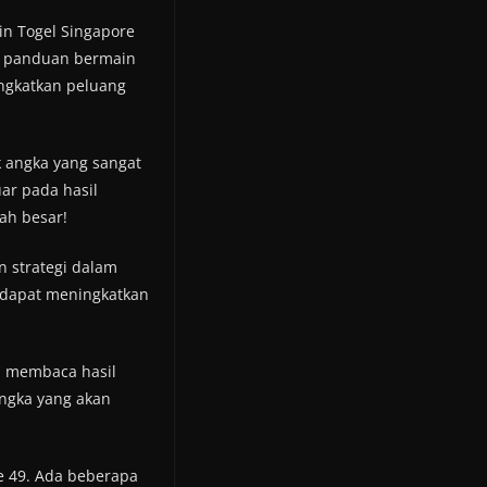
n Togel Singapore
kan panduan bermain
ngkatkan peluang
k angka yang sangat
ar pada hasil
ah besar!
n strategi dalam
 dapat meningkatkan
a membaca hasil
angka yang akan
e 49. Ada beberapa