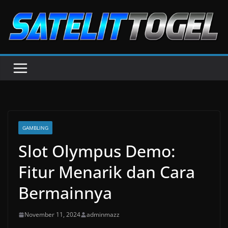
Skip
to
content
GAMBLING
Slot Olympus Demo:
Fitur Menarik dan Cara
Bermainnya
November 11, 2024
adminmazz