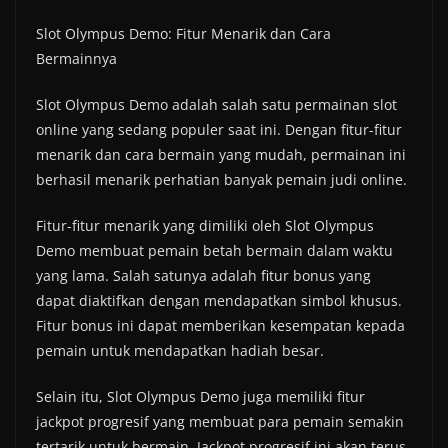
Slot Olympus Demo: Fitur Menarik dan Cara
Bermainnya
Slot Olympus Demo adalah salah satu permainan slot
online yang sedang populer saat ini. Dengan fitur-fitur
menarik dan cara bermain yang mudah, permainan ini
berhasil menarik perhatian banyak pemain judi online.
Fitur-fitur menarik yang dimiliki oleh Slot Olympus
Demo membuat pemain betah bermain dalam waktu
yang lama. Salah satunya adalah fitur bonus yang
dapat diaktifkan dengan mendapatkan simbol khusus.
Fitur bonus ini dapat memberikan kesempatan kepada
pemain untuk mendapatkan hadiah besar.
Selain itu, Slot Olympus Demo juga memiliki fitur
jackpot progresif yang membuat para pemain semakin
tertarik untuk bermain. Jackpot progresif ini akan terus