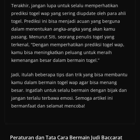
Terakhir, jangan lupa untuk selalu memperhatikan
prediksi togel wap yang sering diupdate oleh para ahli
togel. Prediksi ini bisa menjadi acuan yang berguna
dalam menentukan angka-angka yang akan kamu
pasang. Menurut Siti, seorang penulis togel yang
terkenal, “Dengan memperhatikan prediksi togel wap,
kamu bisa meningkatkan peluang untuk meraih
kemenangan besar dalam bermain togel.”
Jadi, itulah beberapa tips dan trik yang bisa membantu
kamu dalam bermain togel wap agar bisa menang
besar. Ingatlah untuk selalu bermain dengan bijak dan
jangan terlalu terbawa emosi. Semoga artikel ini
bermanfaat dan selamat mencoba!
Peraturan dan Tata Cara Bermain Judi Baccarat