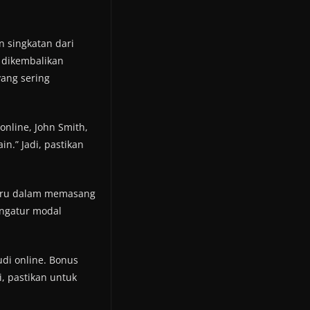
 singkatan dari
 dikembalikan
yang sering
online, John Smith,
.” Jadi, pastikan
-buru dalam memasang
engatur modal
udi online. Bonus
, pastikan untuk