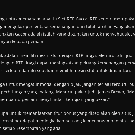
ng untuk memahami apa itu Slot RTP Gacor. RTP sendiri merupakan
ang mengukur persentase kemenangan dari total taruhan yang akan
ngkan Gacor adalah istilah yang digunakan untuk menyebut slot 
ngan kepada pemain.
aik adalah memilih mesin slot dengan RTP tinggi. Menurut ahli judi 
 dengan RTP tinggi dapat meningkatkan peluang kemenangan pemain
et terlebih dahulu sebelum memilih mesin slot untuk dimainkan.
 juga untuk mengatur modal dengan bijak. Jangan terlalu terburu
 perhitungan yang matang. Menurut pakar judi, James Brown, “M
 membantu pemain menghindari kerugian yang besar.”
lupa untuk memanfaatkan fitur bonus yang disediakan oleh situs j
tau cashback dapat meningkatkan peluang kemenangan pemain. Jadi
 setiap kesempatan yang ada.