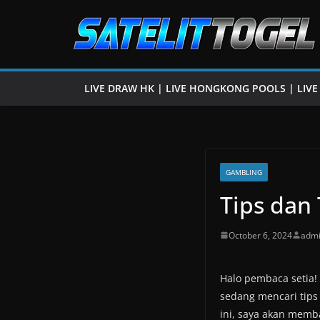
Skip
to
content
LIVE DRAW HK | LIVE HONGKONG POOLS | LIVE 
GAMBLING
Tips dan
October 6, 2024
adm
Halo pembaca setia!
sedang mencari tips 
ini, saya akan memb