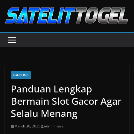
Skip
to
content
GAMBLING
Panduan Lengkap
Bermain Slot Gacor Agar
Selalu Menang
March 30, 2025
adminmazz