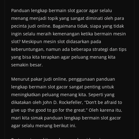
Panduan lengkap bermain slot gacor agar selalu
menang menjadi topik yang sangat diminati oleh para
pecinta judi online. Bagaimana tidak, siapa yang tidak
ingin selalu meraih kemenangan ketika bermain mesin
slot? Meskipun mesin slot didasarkan pada
keberuntungan, namun ada beberapa strategi dan tips
yang bisa kita terapkan agar peluang menang kita
semakin besar.
Menurut pakar judi online, penggunaan panduan
lengkap bermain slot gacor sangat penting untuk
meningkatkan peluang menang kita. Seperti yang
dikatakan oleh John D. Rockefeller, “Don’t be afraid to
give up the good to go for the great.” Oleh karena itu,
mari kita simak panduan lengkap bermain slot gacor
agar selalu menang berikut ini.