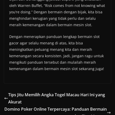
oleh Warren Buffet, “Risk comes from not knowing what
you’re doing.” Dengan bermain dengan bijak, kita bisa
menghindari kerugian yang tidak perlu dan selalu
meraih kemenangan dalam bermain mesin slot.
Dengan menerapkan panduan lengkap bermain slot
gacor agar selalu menang di atas, kita bisa
meningkatkan peluang menang kita dan meraih
kemenangan secara konsisten. Jadi, jangan ragu untuk
mengikuti panduan tersebut dan mulailah meraih
kemenangan dalam bermain mesin slot sekarang juga!
Tips Jitu Memilih Angka Togel Macau Hari Ini yang
Akurat
Domino Poker Online Terpercaya: Panduan Bermain